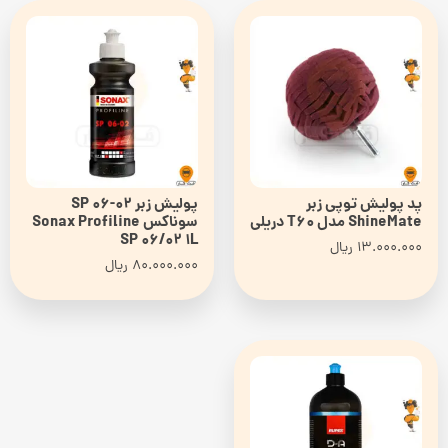
پد پولیش توپی زبر
پولیش زبر SP 06-02
ShineMate مدل T60 دریلی
سوناکس Sonax Profiline
SP 06/02 1L
13.000.000
ریال
80.000.000
ریال