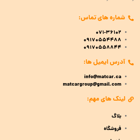
شماره های تماس:
071-36102
09170554488
09170558844
آدرس ایمیل ها:
info@matcar.ca
matcargroup@gmail.com
لینک های مهم:
بلاگ
فروشگاه