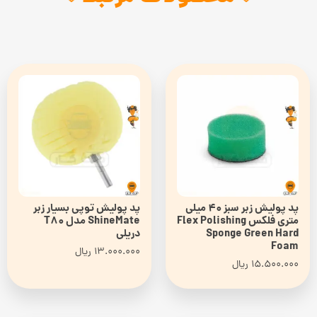
پد پولیش زبر سبز 40 میلی
پد پولیش توپی بسیار زبر
متری فلکس Flex Polishing
ShineMate مدل T80
Sponge Green Hard
دریلی
Foam
13.000.000
ریال
15.500.000
ریال