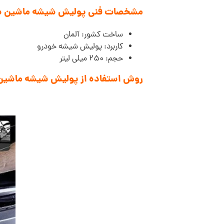
مشخصات فنی پولیش شیشه ماشین سوناکس LINE Glass polish
ساخت کشور: آلمان
کاربرد: پولیش شیشه خودرو
حجم: 250 میلی لیتر
روش استفاده از پولیش شیشه ماشین سوناکس E Glass polish