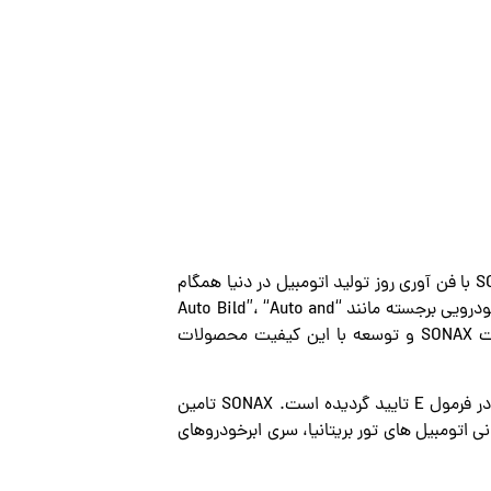
بخش تحقیقات SONAX متعهد به تولید محصولات خوب حتی بهتر است. فرآیند دائمی نوآوری تضمین می‌کند که SONAX با فن آوری روز تولید اتومبیل در دنیا همگام
بوده و توجه را در بازار لا توجه به کیفیت بالای محصولات به خود جلب می‌کند. تست عالی انجام گردیده توسط مجلات خودرویی برجسته مانند “Auto Bild”، “Auto and
Motor Sport” یا “Auto Zeitung” (همه رسانه های آلمانی شناخته شده و معتبر) بارها و بارها صلاحیت بالای تحقیقات SONAX و توسعه با این کیفیت محصولات
توسط هانس یواخیم استاک، مایکل شوماخر و آیرتون سنا و اکنون در فرمول E تایید گردیده است. SONAX تامین
ک لارن مرسدس در فرمول 1، تیم آردن بین المللی در GP2، مسابقات قهرمانی اتومبیل های تور بریتانیا، سری ابرخودروهای