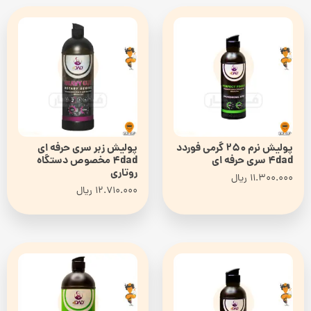
پولیش نرم 250 گرمی فوردد
پولیش زبر سری حرفه ای
4dad سری حرفه ای
4dad مخصوص دستگاه
روتاری
11.300.000
ریال
12.710.000
ریال