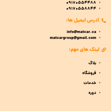
09170554488
09170558844
آدرس ایمیل ها:
info@matcar.ca
matcargroup@gmail.com
لینک های مهم:
بلاگ
فروشگاه
خدمات
دوره