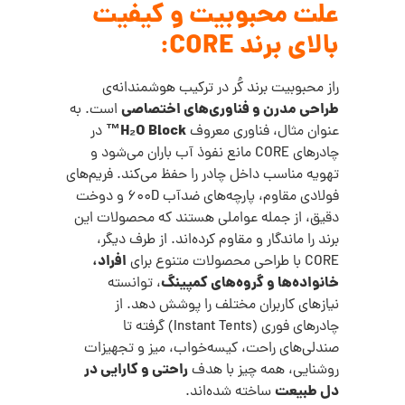
علت محبوبیت و کیفیت
بالای برند CORE:
راز محبوبیت برند کُر در ترکیب هوشمندانه‌ی
طراحی مدرن و فناوری‌های اختصاصی
است. به
H₂O Block™
عنوان مثال، فناوری معروف
در
چادرهای CORE مانع نفوذ آب باران می‌شود و
تهویه مناسب داخل چادر را حفظ می‌کند. فریم‌های
فولادی مقاوم، پارچه‌های ضدآب 600D و دوخت
دقیق، از جمله عواملی هستند که محصولات این
برند را ماندگار و مقاوم کرده‌اند. از طرف دیگر،
افراد،
CORE با طراحی محصولات متنوع برای
خانواده‌ها و گروه‌های کمپینگ
، توانسته
نیازهای کاربران مختلف را پوشش دهد. از
چادرهای فوری (Instant Tents) گرفته تا
صندلی‌های راحت، کیسه‌خواب، میز و تجهیزات
راحتی و کارایی در
روشنایی، همه چیز با هدف
دل طبیعت
ساخته شده‌اند.