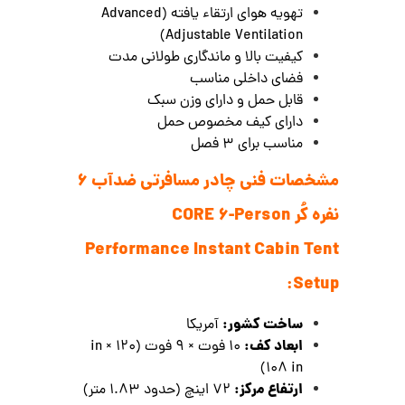
تهویه هوای ارتقاء یافته (Advanced
Adjustable Ventilation)
کیفیت بالا و ماندگاری طولانی مدت
فضای داخلی مناسب
قابل حمل و دارای وزن سبک
دارای کیف مخصوص حمل
مناسب برای 3 فصل
مشخصات فنی چادر مسافرتی ضدآب 6
نفره کُر CORE 6-Person
Performance Instant Cabin Tent
Setup:
ساخت کشور:
آمریکا
ابعاد کف:
۱۰ فوت × ۹ فوت (120 in ×
108 in)
ارتفاع مرکز:
72 اینچ (حدود 1.83 متر)