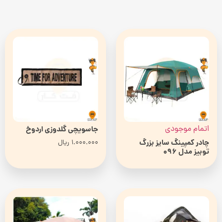
اتمام موجودی
جاسویچی گلدوزی اردوخ
چادر کمپینگ سایز بزرگ
1.000.000
ریال
توبیز مدل 096