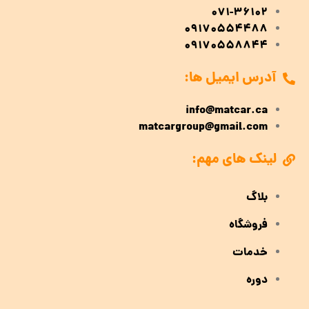
071-36102
09170554488
09170558844
آدرس ایمیل ها:
info@matcar.ca
matcargroup@gmail.com
لینک های مهم:
بلاگ
فروشگاه
خدمات
دوره