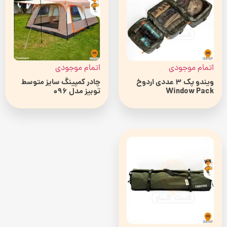
اتمام موجودی
اتمام موجودی
ویندو پک 3 عددی اردوخ
چادر کمپینگ سایز متوسط
Window Pack
توبیز مدل 096