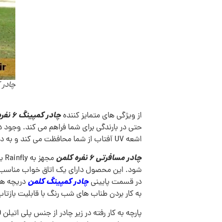
چادر کمپینگ 6 ن
چادر کمپینگ 6 نفره کلمن مدل Instant Tent
از ویژگی های متمایز کننده
اشعه UV آفتاب از شما محافظت می کند و به دلیل خاصیت خود خاموشی، در هنگام آتش سوزی، زمان کافی برای خارج شدن از چادر را در اختیارتان میگذارد.
چادر مسافرتی 6 نفره کلمن
چادر کمپینگ کلمن
در قسمت پایینی
دریچه های
به کار بردن طناب های شب رنگ با قابلیت بازتاب