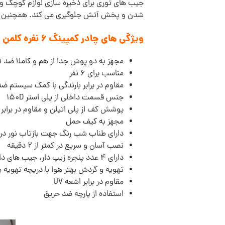
جیب های توری برای ذخیره سازی لوازم کوچک و
شدن و پخش آتش جلوگیری می کند. همچنین برا
ویژگی های چادر کمپینگ 6 نفره کلمن مدل Instant Tent:
مجهز به دو پوش جدا از هم و کاملا ضد 
مناسب برای 6 نفر
مقاوم در برابر بارندگی با کمک سیستم ضد آب erTec
جنس قسمت داخلی از پلی استر 150D
پوشش کف از پلی اتیلن و مقاوم در براب
مجهز به کیف حمل
دارای طناب شب رنگ جهت بازتاب نور در 
نصب آسان و سریع در کمتر از 2 دقیقه
دارای 4 عدد پنجره زیپ دار، جیب های داخلی توری و گیره سقفی برای آویزان کردن چراغ
تهویه و گردش بهتر هوا با دریچه تهویه پ
مقاوم در برابر اشعه UV
استفاده از پارچه ضد حریق