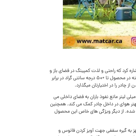
وان به سیستم ضد آب WheatherTec اشاره کرد که راحتی و لذت کمپینگ در فضای باز و
حتی در بارندگی برای شما فراهم می کند. وجود درزهای کاملا بسته از ورود آب به داخل چادر جلوگیری می کند. پارچه بکار رفته در محصول تا +50 درجه سانتی گراد در برابر
هز به Rainfly یا پوش دوم است که از جنس پلی استر 150D و ضد آب می باشد و تا 600 میلی لیتر مانع نفوذ باران به فضای داخلی می
سی می باشد که به گردش بهتر هوای در داخل چادر کمک می کند. همچنین
بیه شده. از دیگر ویژگی های خاص این محصول
ی دارد. داخل چادر مجهز به گیره سقفی جهت آویز کردن فانوس و