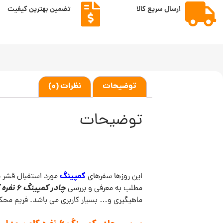
ارسال سریع کالا
تضمین بهترین کیفیت
توضیحات
نظرات (0)
توضیحات
کمپینگ
این روزها سفرهای
مورد استقبال قشر بز
چادر کمپینگ 6 نفره کلمن مدل Instant Tent
مطلب به معرفی و بررسی
ماهیگیری و… بسیار کاربری می باشد. فریم مح