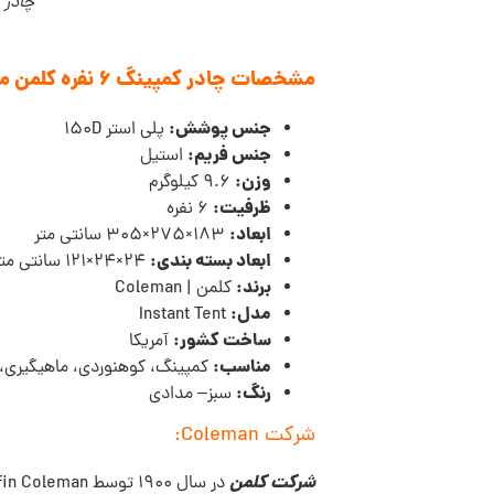
چادر کمپینگ 6 ن
مشخصات چادر کمپینگ 6 نفره کلمن مدل Instant Tent:
جنس پوشش:
پلی استر 150D
جنس فریم:
استیل
وزن:
9.6 کیلوگرم
ظرفیت:
6 نفره
ابعاد:
183×275×305 سانتی متر
ابعاد بسته بندی:
24×24×121 سانتی متر
برند:
کلمن | Coleman
مدل:
Instant Tent
ساخت کشور:
آمریکا
مناسب:
کمپینگ، کوهنوردی، ماهیگیری،
رنگ:
سبز– مدادی
شرکت Coleman:
شرکت کلمن