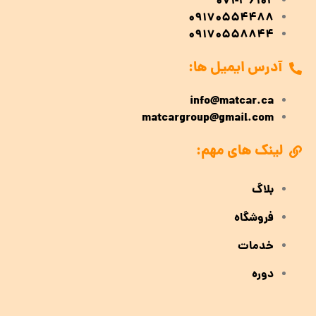
071-36102
09170554488
09170558844
آدرس ایمیل ها:
info@matcar.ca
matcargroup@gmail.com
لینک های مهم:
بلاگ
فروشگاه
خدمات
دوره