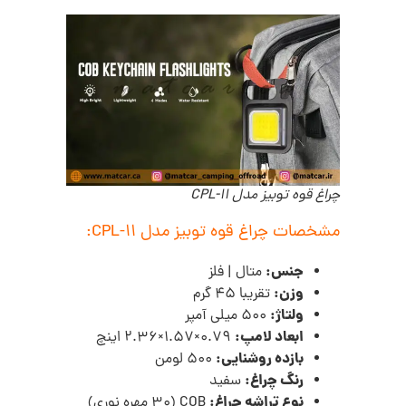
چراغ قوه توبیز مدل CPL-11
مشخصات چراغ قوه توبیز مدل CPL-11:
جنس:
متال | فلز
وزن:
تقریبا 45 گرم
ولتاژ:
500 میلی آمپر
ابعاد لامپ:
0.79×1.57×2.36 اینچ
بازده روشنایی:
500 لومن
رنگ چراغ:
سفید
نوع تراشه چراغ:
COB (30 مهره نوری)