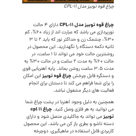
چراغ قوه توبیز مدل CPL-11
چراغ قوه توبیز مدل CPL-11
دارای 4 حالت
نورپردازی می باشد که عبارت اند از زیاد 60%، کم
30%، چشمک زن و حداکثر نور که باید 2 تا 3
ثانیه دکمه دستگاه را نگهدارید. این محصول در
روشنترین حالت خود می تواند تا 1 ساعت، در
حالت 60% به مدت 2 ساعت و در حالت 30% به
مدت 3.5 ساعت روشن بماند. پایه آهنربایی قوی
چراغ قوه توبیز
و دستگره قابل چرخش
این امکان
را برای شما فراهم می کند تا دستتان برای انجام
فعالیت های دیگر مشغول نباشد.
همچنین به دلیل وجود آهنربا در پشت چراغ شما
چراغ cpl 11
می توانید به هر فلزی وصل کنید.
توبیز
می تواند به جاکلیدی متصل شود و دارای
دسته تاشو و بطری باز کن می باشد. این محصول
کاربردی قابل استفاده در ماهیگیری، دوچرخه