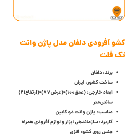
کشو آفرودی دلفان مدل پاژن وانت
تک فلت
برند: دلفان
ساخت کشور: ایران
ابعاد خارجی: (عمق100)×(عرض87)×(ارتفاع21)
سانتی‌متر
مناسب: پاژن وانت دو کابین
کاربرد: سازماندهی ابزار و لوازم آفرودی همراه
جنس روی کشو: فلزی