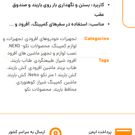
کاربرد: بستن و نگهداری بار روی باربند و صندوق
عقب
مناسب: استفاده در سفرهای کمپینگ، آفرود و …
Categories
تجهیزات خودروهای آفرودی
,
تجهیزات و
لوازم کمپینگ
,
محصولات نکو- NEKO
,
نصب لوازم و تجهیز ماشین های آفرود
Tags
آفرود شیراز
,
طبیعتگردی
,
طناب باربند
,
طناب بربند ماشین آفرودی
,
کش باربند
,
کش باربند 1 متر نکو Neko
,
کش باربند
ماشین
,
کمپینگ شیراز
,
کوهنوردی
,
محافظ باربند
,
محصولات نکو
پرداخت ایمن
ارسال به سراسر کشور