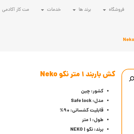
فروشگاه
برند ها
خدمات
مت کار آکادمی
کش باربند 1 متر نکو Neko
کشور: چین
مدل: Safe lock
قابلیت کشسانی: 90%
طول: 1 متر
برند: نکو | NEKO