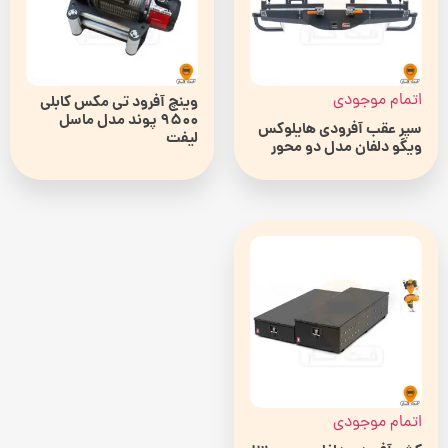
اتمام موجودی
وینچ آفرود تی مکس کابلی
9500 پوند مدل ماسل
سپر عقب آفرودی هایلوکس
لیفت
ویگو دلفان مدل دو محور
اتمام موجودی