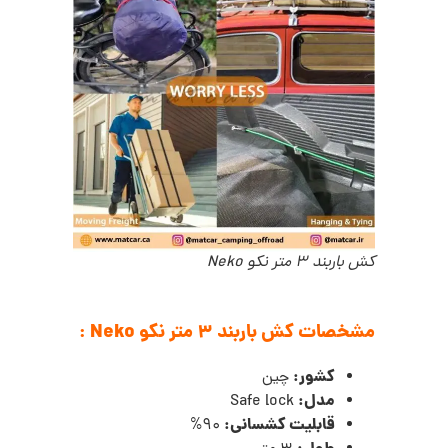
کش باربند 3 متر نکو Neko
مشخصات کش باربند 3 متر نکو
Neko
:
کشور:
چین
مدل:
Safe lock
قابلیت کشسانی:
90%