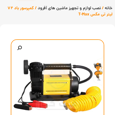
خانه
/
نصب لوازم و تجهیز ماشین های آفرود
/ کمپرسور باد 72
لیتر تی مکس T-Max