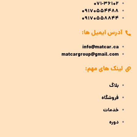
071-36102
09170554488
09170558844
آدرس ایمیل ها:
info@matcar.ca
matcargroup@gmail.com
لینک های مهم:
بلاگ
فروشگاه
خدمات
دوره