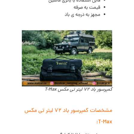
قابل استفاده با باتری ماشین
قیمت به صرفه
مجهز به درجه ی باد
کمپرسور باد 72 لیتر تی مکس T-Max
مشخصات کمپرسور باد 72 لیتر تی مکس
T-Max: