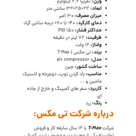
وزن:
تقریبا 2.2 کیلوگرم
ابعاد:
22×25×32 سانتی متر
میزان مصرف:
30 آمپر
دمای کارکرد:
40- تا 60+ درجه سانتی گراد
حداکثر فشار:
150 PSI
ظرفیت:
72 لیتر در دقیقه
ولتاژ:
12 ولت
برند:
تی مکس | T-Max
مدل:
air compressor
ساخت کشور:
چین
مناسب:
باد کردن توپ، دوچرخه و لاستیک
ماشین و …
کاربرد:
سفر های کمپینگ و خارج از جاده
ای
رنگ:
زرد
درباره شرکت تی مکس:
T-Max
شرکت
با 12 سال سابقه کار و فروش
توانسته یکی از معتبرترین و محبوب ترین کمپانی