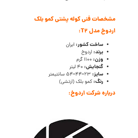
مشخصات فنی کوله پشتی کمو بلک
اردوخ مدل T2:
ساخت کشور:
ایران
برند:
اردوخ
وزن:
1100 گرم
گنجایش:
40 لیتر
سایز:
23×44×54 سانتیمتر
رنگ:
کمو بلک (ارتشی)
درباره شرکت اردوخ
: