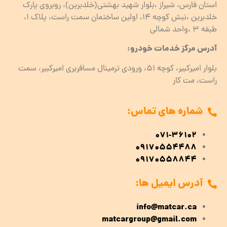
استان فارس، شیراز ،بلوار شهید بهشتی(خلدبرین)، روبروی پارک
خلدبرین ،نبش کوچه ۱۴، اولین ساختمان سمت راست، پلاک 1،
طبقه ۳ ،واحد شمالی
آدرس مرکز خدمات خودرو:
بلوار امیرکبیر، کوچه 51، ورودی ترمینال مسافربری امیرکبیر، سمت
راست، مت کار
شماره های تماس:
071-36102
09170554488
09170558844
آدرس ایمیل ها:
info@matcar.ca
matcargroup@gmail.com