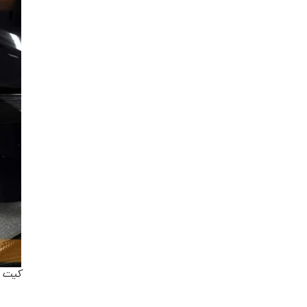
کیت 3 عددی اپلیکاتور دستی پولیش و واکس hineMate