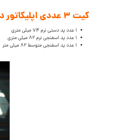
کیت 3 عددی اپلیکاتور دستی پولیش و واکس ShineMate شامل:
1 عدد پد دستی نرم 74 میلی متری
1 عدد پد اسفنجی نرم 82 میلی متری
1 عدد پد اسفنجی متوسط 82 میلی متر