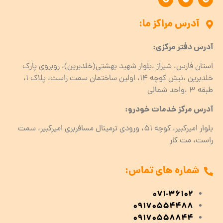
آدرس مراکز ما:
آدرس دفتر مرکزی:
استان فارس، شیراز ،بلوار شهید بهشتی(خلدبرین)، روبروی پارک
خلدبرین ،نبش کوچه ۱۴، اولین ساختمان سمت راست، پلاک 1،
طبقه ۳ ،واحد شمالی
آدرس مرکز خدمات خودرو:
بلوار امیرکبیر، کوچه 51، ورودی ترمینال مسافربری امیرکبیر، سمت
راست، مت کار
شماره های تماس:
071-36102
09170554488
09170558844