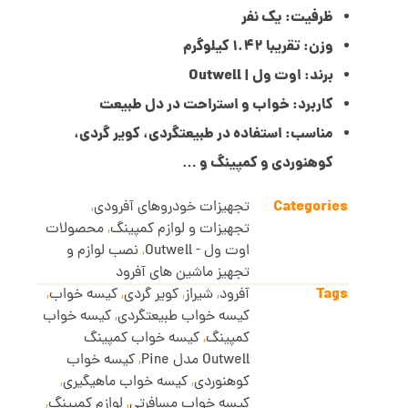
ظرفیت: یک نفر
وزن: تقریبا 1.42 کیلوگرم
برند: اوت ول | Outwell
کاربرد: خواب و استراحت در دل طبیعت
مناسب: استفاده در طبیعتگردی، کویر گردی،
کوهنوردی و کمپینگ و …
Categories
تجهیزات خودروهای آفرودی
,
تجهیزات و لوازم کمپینگ
,
محصولات
اوت ول - Outwell
,
نصب لوازم و
تجهیز ماشین های آفرود
Tags
آفرود
,
شیراز
,
کویر گردی
,
کیسه خواب
,
کیسه خواب طبیعتگردی
,
کیسه خواب
کمپینگ
,
کیسه خواب کمپینگ
Outwell مدل Pine
,
کیسه خواب
کوهنوردی
,
کیسه خواب ماهیگیری
,
کیسه خواب مسافرتی
,
لوازم کمپینگ
,