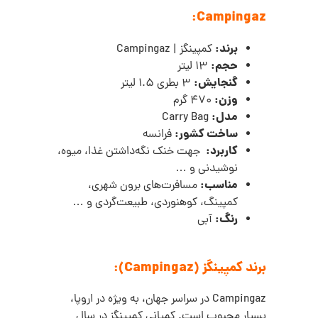
Campingaz:
برند:
کمپینگز | Campingaz
حجم:
13 لیتر
گنجایش:
3 بطری 1.5 لیتر
وزن:
470 گرم
مدل:
Carry Bag
ساخت کشور:
فرانسه
کاربرد:
جهت خنک نگه‌داشتن غذا، میوه،
نوشیدنی و …
مناسب:
مسافرت‌های برون شهری،
کمپینگ، کوهنوردی، طبیعت‌گردی و …
رنگ:
آبی
برند کمپینگز (Campingaz):
Campingaz در سراسر جهان، به ویژه در اروپا،
بسیار محبوب است. کمپانی کمپینگز در سال