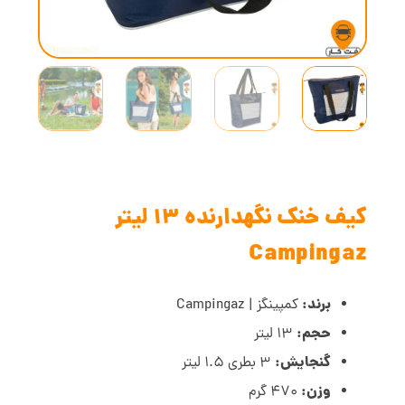
کیف خنک نگهدارنده 13 لیتر
Campingaz
برند:
کمپینگز | Campingaz
حجم:
13 لیتر
گنجایش:
3 بطری 1.5 لیتر
وزن:
470 گرم