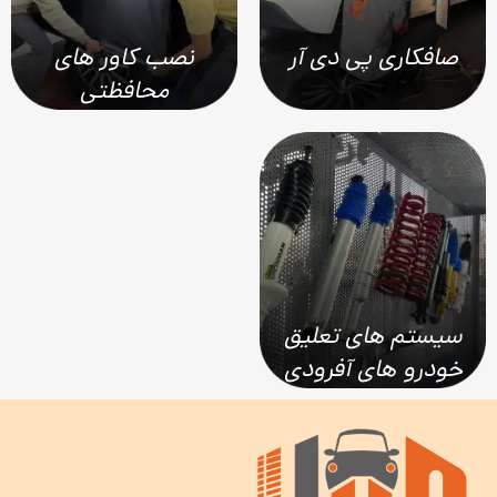
صافکاری پی دی آر
نصب کاور های
محافظتی
سیستم های تعلیق
خودرو های آفرودی