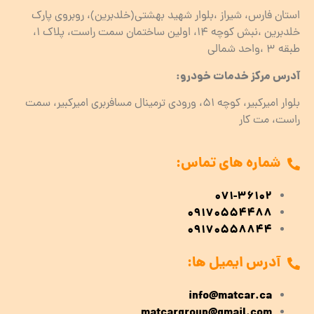
استان فارس، شیراز ،بلوار شهید بهشتی(خلدبرین)، روبروی پارک
خلدبرین ،نبش کوچه ۱۴، اولین ساختمان سمت راست، پلاک 1،
طبقه ۳ ،واحد شمالی
آدرس مرکز خدمات خودرو:
بلوار امیرکبیر، کوچه 51، ورودی ترمینال مسافربری امیرکبیر، سمت
راست، مت کار
شماره های تماس:
071-36102
09170554488
09170558844
آدرس ایمیل ها:
info@matcar.ca
matcargroup@gmail.com