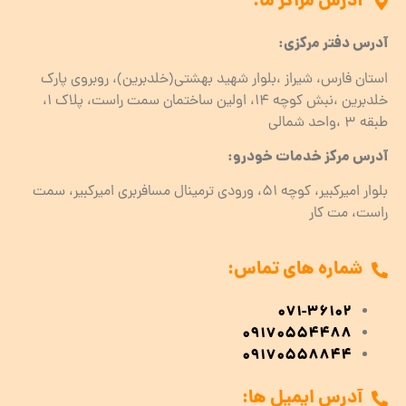
آدرس مراکز ما:
آدرس دفتر مرکزی:
استان فارس، شیراز ،بلوار شهید بهشتی(خلدبرین)، روبروی پارک
خلدبرین ،نبش کوچه ۱۴، اولین ساختمان سمت راست، پلاک 1،
طبقه ۳ ،واحد شمالی
آدرس مرکز خدمات خودرو:
بلوار امیرکبیر، کوچه 51، ورودی ترمینال مسافربری امیرکبیر، سمت
راست، مت کار
شماره های تماس:
071-36102
09170554488
09170558844
آدرس ایمیل ها: