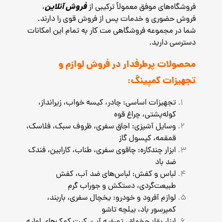
فروش آنلاین
فروشگاه‌های موفق معمولاً ترکیبی از
،
فروش حضوری و خدمات پس از فروش قوی را دارند.
شما در مجموعه فروشگاهی مت کار به تمام این امکانات
دسترسی دارید.
محصولات پرطرفدار در فروش لوازم و
تجهیزات کمپینگ:
تجهیزات اساسی: چادر، کیسه خواب، زیرانداز،
کوله‌پشتی، چراغ قوه
وسایل آشپزی: اجاق سفری، ظروف سبک، فلاسک،
قمقمه، کپسول گاز
ابزار چندکاره: چاقوی سفری، طناب، کارابین، فندک
ضد باد
لباس و کفش: لباس‌های ضد آب، کفش
طبیعت‌گردی، دستکش و جوراب گرم
لوازم آفرود و خودرو: یخچال سفری، باربند،
کمپرسور باد، بیلچه تاشو
ابزار بقا: چخماق، تصفیه آب، کیت کمک‌های اولیه