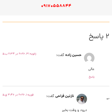
09170558844
2 پاسخ
ژانویه 31, 2026 در 2:34 ب.ظ
حسین زاده
گفت:
عالی
پاسخ
فوریه 1, 2026 در 3:46 ق.ظ
نازنین فراحی
گفت:
درود و وقت بخیر