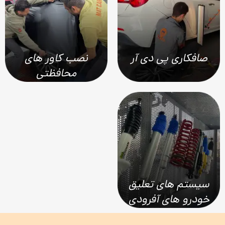
صافکاری پی دی آر
نصب کاور های
محافظتی
سیستم های تعلیق
خودرو های آفرودی