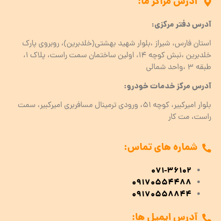
آدرس مراکز ما:
آدرس دفتر مرکزی:
استان فارس، شیراز ،بلوار شهید بهشتی(خلدبرین)، روبروی پارک
خلدبرین ،نبش کوچه ۱۴، اولین ساختمان سمت راست، پلاک 1،
طبقه ۳ ،واحد شمالی
آدرس مرکز خدمات خودرو:
بلوار امیرکبیر، کوچه 51، ورودی ترمینال مسافربری امیرکبیر، سمت
راست، مت کار
شماره های تماس:
071-36102
09170554488
09170558844
آدرس ایمیل ها: