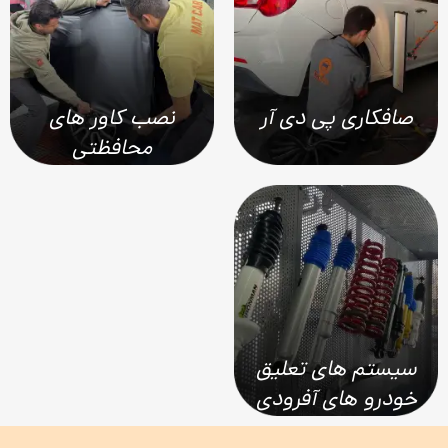
صافکاری پی دی آر
نصب کاور های
محافظتی
سیستم های تعلیق
خودرو های آفرودی